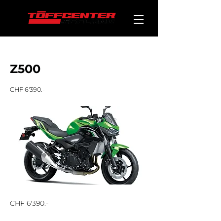
< Back
Z500
CHF 6'390.-
CHF 6'390.-