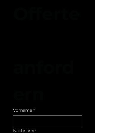
Offerte
anford
ern	
Vorname
*
Nachname