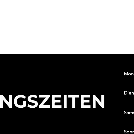
Mon
Dien
NGSZEITEN
Sam
Son