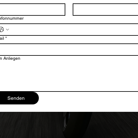
lefonnummer
il
*
KONTAKT
n Anliegen
Senden