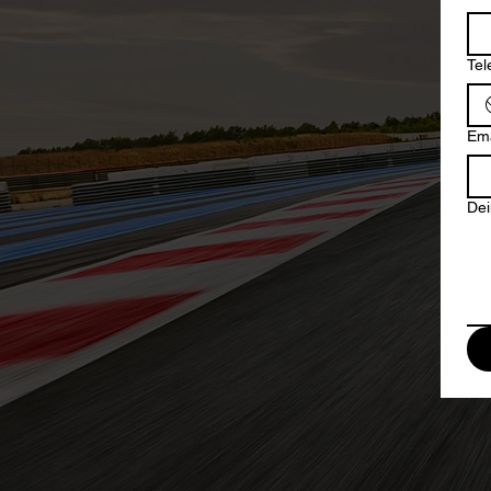
Te
Ema
Dei