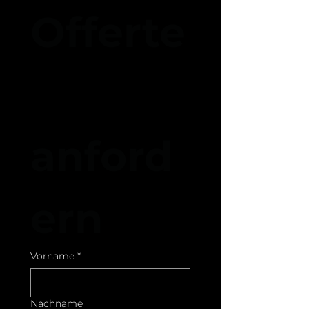
Offerte
anford
ern	
Vorname
*
Nachname