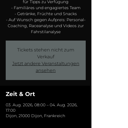
für Tipps zu Verfügung
- Familiäres und engagiertes Team
- Getränke, Früchte und Snacks
- Auf Wunsch gegen Aufpreis: Personal-
Coaching, Raceanalyse und Videos zur
Tickets stehen nicht zum
Verkauf
Jetzt andere Veranstaltungen
ansehen
Zeit & Ort
03. Aug. 2026, 08:00 – 04. Aug. 2026,
17:00
Dijon, 21000 Dijon, Frankreich