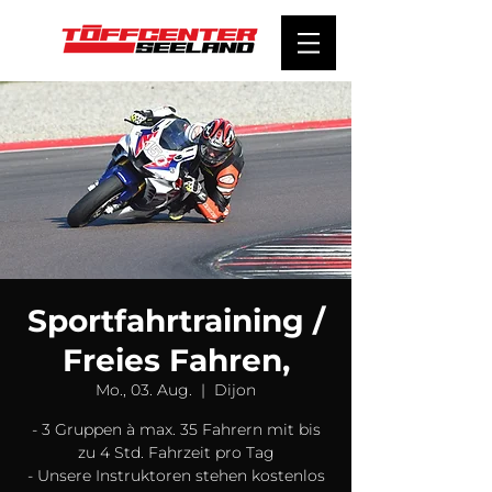
Sportfahrtraining /
Freies Fahren,
Mo., 03. Aug.
  |  
Dijon
- 3 Gruppen à max. 35 Fahrern mit bis
zu 4 Std. Fahrzeit pro Tag
- Unsere Instruktoren stehen kostenlos