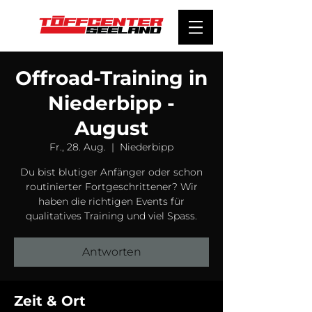
Offroad-Training in
Niederbipp -
August
Fr., 28. Aug.
  |  
Niederbipp
Du bist blutiger Anfänger oder schon
routinierter Fortgeschrittener? Wir
haben die richtigen Events für
qualitatives Training und viel Spass.
Antworten
Zeit & Ort