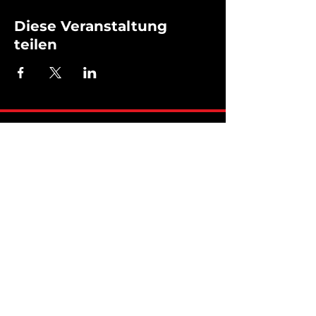
Diese Veranstaltung
teilen
KONTAKT
032 501 39 31
info@toeffcenter-seeland.ch
Hauptstrasse 49, 2563 Ipsach