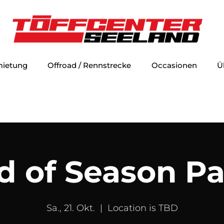
mietung
Offroad / Rennstrecke
Occasionen
Ü
d of Season Pa
Sa., 21. Okt.
  |  
Location is TBD